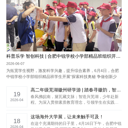
科普乐学 智创科技 | 合肥中锐学校小学部精品班组织开展科学探究实践活动
2026-06-07
为拓宽学生视野，激发科学兴趣，提升综合素养，6月4日，合肥
中锐学校小学部组织精品班学生开展“探索科技奥秘 争做创新少
年”科学探究实践活动。同学们先后走进安...
高二年级芜湖徽州研学游 | 踏春寻徽韵，智造启新程
19
春风拂皖南，黛瓦藏文脉；智造兴芜湖，少年赴新
2026-04
程。为深入贯彻素质教育理念，引领学生在实践中
涵养情怀，合肥中锐学校高二年级于4月16日开展了
以“寻迹徽州春意，体验创新魅力”芜湖 + 徽州为主
这场海外大学展，让未来触手可及！
题的三日研学活动。同学们走出课堂、走进山河，
18
在这个充满期待的日子里，4月16日下午，合肥中锐
在科技与人文的交融中以行践知、拔节成长。 ......
2026-04