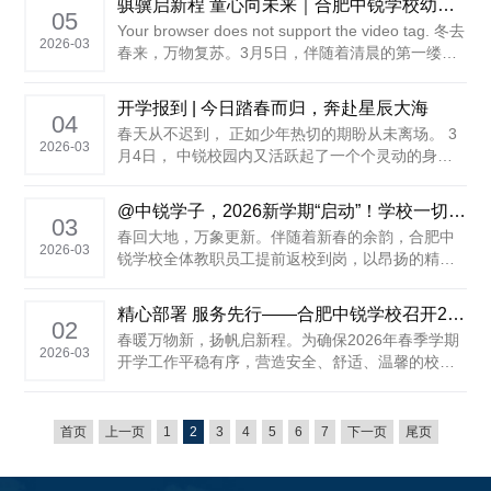
骐骥启新程 童心向未来｜合肥中锐学校幼儿园开学首日，福气满满乐翻天！
以“垃圾分类、安全教育、文明习惯”为内容的“开学
05
Your browser does not support the video tag. 冬去
第一课”系列活动，将绿色环保理念、安全意识与文
2026-03
春来，万物复苏。3月5日，伴随着清晨的第一缕阳
明礼仪规......
光，合肥中锐学校幼儿园的大门再次为可爱的孩子
们敞开。一声声稚嫩的“老师早上好”，一张张如花绽
开学报到 | 今日踏春而归，奔赴星辰大海
放的笑脸，让沉......
04
春天从不迟到， 正如少年热切的期盼从未离场。 3
2026-03
月4日， 中锐校园内又活跃起了一个个灵动的身
影。 全体学生奔赴崭新学期， 开启春日里的第一场
期待。 ......
@中锐学子，2026新学期“启动”！学校一切准备就绪，就等你来！
03
春回大地，万象更新。伴随着新春的余韵，合肥中
2026-03
锐学校全体教职员工提前返校到岗，以昂扬的精神
面貌、务实的工作作风，全面投入到春季学期开学
准备工作中。从教育教学到后勤保障，从环境创设
精心部署 服务先行——合肥中锐学校召开2026年春季学期后勤保障工作会议
到安全排查，各学部、后勤部门协同联动、精细落
02
春暖万物新，扬帆启新程。为确保2026年春季学期
实，确保新学期各项工作平稳起步、精彩开局，静
2026-03
开学工作平稳有序，营造安全、舒适、温馨的校园
待莘莘学子重返校园，共赴成长崭......
环境，3月1日下午，合肥中锐学校召开2026年春季
学期后勤保障工作会议，学校餐厅、安保、生活
区、总务等全体后勤工作人员参加会议。 会议由校
首页
上一页
1
2
3
4
5
6
7
下一页
尾页
办主任张年华主持。 履职尽......