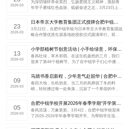
为深切缅怀革命英烈，弘扬爱国主义精神，激励青
式，带领师生共同感受感恩的力量。 ......
2026-03
年学子赓续红色血脉、砥砺奋进之志，3月23日上
午，合肥中锐学校融合高中部举行“缅怀英烈，吾辈
自强”主题升旗仪式。本次升旗仪式由高一年级的董
日本帝京大学教育集团正式授牌合肥中锐学校“优质生源基地校”！
一同学和夏韵曦同学主持。 升国旗 奏唱国歌 ......
23
3月22日，合肥中锐学校与日本帝京大学教育集团战
2026-03
略合作暨优质生源基地校授权仪式圆满举行。双方
代表共同出席授牌仪式，标志着两校在国际化人才
培养、中日教育交流、海外升学直通等方面进入深
小学部植树节创意活动 | 小手绘绿意，环保“袋”回家
度合作新阶段，为中锐学子再添一条日本名校升学
13
春风吐绿，草木初萌。在这生机盎然的三月，我们
绿色通道。 ......
2026-03
迎来了第48个植树节。为了在中锐学子们心中播撒
绿色的种子，倡导低碳环保的生活方式，3月12日下
午，合肥中锐学校小学部在学校篮球场举办了“把
马踏书香启新程，少年意气赴韶华 | 合肥中锐学校举行2025-2026学年春季学期开学典礼
爱‘袋’回家”主题环保纸袋DIY创意绘活动。学生们积
09
春回大地，生机勃发。当三月的风挣脱了冬的料
极参与，他们用画笔和创意传递绿色环保理念，度
2026-03
峭，轻轻拂过每一处角落，沉寂了一个寒假的中锐
过了一个充满艺术......
校园，又传来了朗朗书声。这不仅是一个季节的更
替，更是无数梦想拔节生长的序曲。3月9日上午，
合肥中锐学校开展2026年春季学期“开学第一课”主题教育活动
合肥中锐学校全体学子带着对新学期的憧憬与对知
05
春风浩荡，万象更新。3月4日，合肥中锐学校迎来
识的渴望，齐聚礼仪广场，在庄严与热烈的氛围中
2026-03
了2025-2026学年春季学期开学。为帮助学生迅速
举行2025-2026学年春季......
从假期模式调整至学习状态，扣好新学期的“第一粒
扣子”，3月4日-5日，学校精心策划并组织开展了