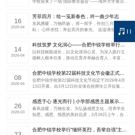
学校迎来了一场“国际教育盛会”——海外大学展活
动。 这不仅是一场信息的交流，更是一场关于未来
方向的深度探索。校园在这一刻，不仅仅只是学习
芳菲四月：绘一笺新春色，吟一曲少年志
的场所，也成为一扇连接世界的窗口。 世界名校齐
16
东风携暖，万物昂扬， 挥一挥手，作别三月的耕
聚 一站式了......
2026-04
耘； 心怀赤忱，奔赴四月的春光。 这溢满生机的中
锐校园，点亮每一处追梦的方向。 ......
科技筑梦 文化润心——合肥中锐学校举行第22届科技文化节开幕式暨首届校长助理团成员聘任仪式
14
以科技赋能成长，以文化浸润心灵。为深入践行立
2026-04
德树人根本任务，推动五育并举融合育人，丰富校
园文化生活，激发学生的创新创造活力，4月13日上
午，合肥中锐学校第22届科技文化节开幕式精彩启
合肥中锐学校第22届科技文化节会徽正式揭晓！
幕。全校师生齐聚礼仪广场，共赴这场兼具科学精
08
合肥中锐学校第22届科技文化节拟定于2026年4月
神与人文底蕴的校园盛会，全体学子在探索与传承
2026-04
13日开幕。自3月12日向全体在校师生公开征集会
中播撒梦想种子，在创新与......
徽设计方案以来，活动得到了全校师生的积极响
应。 本次会徽征集活动旨在通过视觉符号传递学校
感恩于心 逐光而行 | 小学部感恩主题展示活动圆满举行
对科技创新的追求与人文素养的培育，征集过程中
26
春风送暖，万物生发。为弘扬感恩文化，培养学生
共收到参赛作品数百件，这些作品构思新颖，科技
2026-03
知恩、感恩、报恩的美好品质，3月26日上午，合肥
感浓厚，......
中锐学校小学部“感恩于心，逐光而行”感恩主题展示
活动在学校礼仪广场举行。 本次活动由语文组与英
合肥中锐学校举行“缅怀英烈，吾辈自强”主题升旗仪式
语组联合策划，旨在以诗歌朗诵、中英文表达等形
23