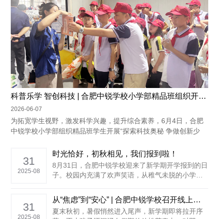
科普乐学 智创科技 | 合肥中锐学校小学部精品班组织开展科学探究实践活动
2026-06-07
为拓宽学生视野，激发科学兴趣，提升综合素养，6月4日，合肥
中锐学校小学部组织精品班学生开展“探索科技奥秘 争做创新少
年”科学探究实践活动。同学们先后走进安...
时光恰好，初秋相见，我们报到啦！
31
8月31日，合肥中锐学校迎来了新学期开学报到的日
2025-08
子。校园内充满了欢声笑语，从稚气未脱的小学生
到意气风发的高中学子，全体同学怀揣着对未来的
憧憬与希望重返中锐校园，宁静了一个盛夏的学校
从“焦虑”到“安心” | 合肥中锐学校召开线上开学心理讲座
再次焕发出蓬勃的生机与活力。 小学部：暖心相
31
夏末秋初，暑假悄然进入尾声，新学期即将拉开序
伴，全新起航 ......
2025-08