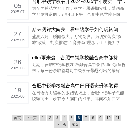
合肥中锐学校召开2024-2025学年度第二学期期末教职工大会
融合高中部的卓越实力。 作为中锐融合高中部接受
05
为全面总结学期工作，科学部署暑期安排，擘画新
A-Level国际课程培养......
2025-07
学期发展蓝图，7月4日下午，合肥中锐学校在阶梯
教室召开2024-2025学年度第二学期期末全体教职
工大会。集团公司领导张傲冬、学校党支部书记汪
期末测评大闯关！看中锐学子如何玩转闯关游戏！
先齐、执行校长孙帮磊、副校长刘磊出席大会，全
27
盛夏六月，骄阳似火，万物竞发。为切实落实“双
体教职员工参加会议，会议由副校长刘磊主持。
2025-06
减”政策，扎实推进“五育并举”理念，全面提升学生
......
的核心素养，6月26日上午，我校为一、二年级学生
精心打造了一场别开生面的“趣味无纸笔，快乐大闯
offer雨来袭，合肥中锐学校融合高中部持续创纪录！
关”期末无纸化测评活动。 本次活动将学科知识融入
26
近期，合肥中锐学校2025融合高中录取offer纷至沓
趣味闯关游戏，通过情境化、游戏化的......
2025-06
来，每一份录取都是对中锐学子勤恳付出的最好回
报，也是对合肥中锐学校融合高中部教育理念和实
力的高度认可。 部分录取成果 6份 伦敦大学学院
合肥中锐学校融合高中部日语班升学取得瞩目成果！
（UCL）Offer 1份 香港大学Offer......
19
在日语方向留学的激烈战场上，合肥中锐学子总能
2025-06
脱颖而出，收获令人瞩目的成果。耳闻不如目睹：
合肥中锐学校日语班升学成果（部分） ......
首页
上一页
1
2
3
4
5
6
7
8
9
10
11
下一页
尾页