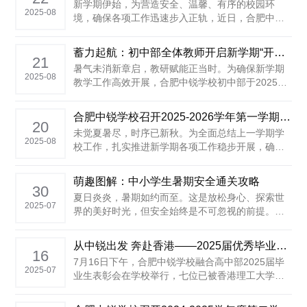
新学期伊始，为营造安全、温馨、有序的校园环
2025-08
境，确保各项工作迅速步入正轨，近日，合肥中锐
学校早谋划、早部署、早行动，围绕教育教学和后
勤保障两大核心，全面、细致地开展了一系列开学
蓄力起航：初中部全体教师开启新学期“开学第一研”
准备工作，力求以崭新的面貌迎接全体中锐学子的
21
暑气未消新章启，教研赋能正当时。为确保新学期
归来。 整洁为先：细节着手 营造舒适学习环境 ......
2025-08
教学工作高效开展，合肥中锐学校初中部于2025年
8月20日组织开展了开学前学科教研活动。语文、数
学、英语等学科组在教研组长的带领下，深入解读
合肥中锐学校召开2025-2026学年第一学期全体教职工大会
教材，全员参与研讨，科学制定教学计划，为新学
20
未觉夏暑尽，时序已新秋。为全面总结上一学期学
期蓄力启航。学部领导深入各组指导，现场研讨氛
2025-08
校工作，扎实推进新学期各项工作稳步开展，确保
围热烈，为开学工作奠定......
新学年开好局、起好步，8月20日上午，合肥中锐学
校在阶梯教室召开2025-2026学年第一学期全体教
萌趣图解：中小学生暑期安全通关攻略
职工大会。集团公司理事长张傲冬、学校党支部书
30
夏日炎炎，暑期如约而至。这是放松身心、探索世
记汪先齐、执行校长孙帮磊、副校长刘磊出席大
2025-07
界的美好时光，但安全始终是不可忽视的前提。同
会，全体教职工参会，......
学们，快乐过暑假，安全不放假，这些安全提示要
牢记！ ...
从中锐出发 奔赴香港——2025届优秀毕业生荣耀返校！
16
7月16日下午，合肥中锐学校融合高中部2025届毕
2025-07
业生表彰会在学校举行，七位已被香港理工大学、
香港城市大学、香港教育大学等知名高校录取的毕
业生荣耀返校，与母校师生重聚，用实际成果彰显