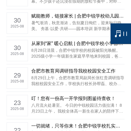
幕。不少孩子还沉浸在假期的放松节奏中，对即将
到来的学习生活感到焦虑、抵触甚至迷茫，家长也
普遍面临“如何有效引导孩子”的难题。 为此，我校
赋能教师，链接家长 | 合肥中锐学校幼儿园全方位做好园本培训及家长会工作
于开学前召开线上心理健康讲座，讲座以“翻越你的
30
暑气渐消，秋意渐浓，告别夏日绚烂，迎来秋日静
浪浪山，新学期勇敢出发”为主题，借助近期热......
2025-08
美。 夯基·以爱·共研——园本培训 新学期承载着新
的希望，为扎实做好开学各项筹备工作，近日，合
肥中锐学校幼儿园以 “夯基・以爱・共研” 为主题开
从家到“家” 暖心启航 | 合肥中锐学校小学部2025级一年级适应体验活动
展园本培训。 孙寒冬园长以《......
30
8月28日清晨，合肥中锐学校的校园被阳光唤醒。
2025-08
2025级小学一年级新生家庭早早地来到校园，爸爸
妈妈们牵着孩子的小手，眼中充满了期待与鼓励，
从这天起，孩子们将在这里开始为期三天的适应体
合肥市教育局调研指导我校校园安全工作
验活动，这是他们第一次离开家，体验集体生活的
29
8月29日上午，合肥市教育局副局长张红贵调研指导
温暖与乐趣。 “阳光分班”开启良好开端 ......
2025-08
我校校园安全工作，学校执行校长孙帮磊、校办、
总务处负责同志陪同。 孙帮磊介绍了学校开学工作
准备及校园安全风险隐患排查情况：学校召开了校
叮！您有一份高一开学报到图鉴待查收！
园安全隐患排查整治工作部署会，要求各部门提高
23
八月流火处暑至。 今日的中锐校园活力值拉满！ 8
站位，坚持底线思维，强化风险意识，紧盯重点......
2025-08
月23日上午， 我校全体高一新生在家人的陪伴下，
走进中锐校园，奔赴崭新的高中生活！ ......
一切就绪，只等你来！合肥中锐学校扎实做好开学准备工作
22