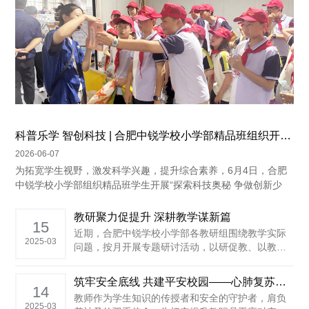
科普乐学 智创科技 | 合肥中锐学校小学部精品班组织开展科学探究实践活动
2026-06-07
为拓宽学生视野，激发科学兴趣，提升综合素养，6月4日，合肥
中锐学校小学部组织精品班学生开展“探索科技奥秘 争做创新少
年”科学探究实践活动。同学们先后走进安...
教研聚力促提升 深耕教学谋新篇
15
近期，合肥中锐学校小学部各教研组围绕教学实际
2025-03
问题，按月开展专题研讨活动，以研促教、以教提
质，助力学生全面发展。从规范书写到计算能力提
升，从课堂兴趣激发到课后作业优化，各教研组聚
筑牢安全底线 共建平安校园——心肺复苏术（CPR）及AED急救培训
焦细节、精准施策，展现了教师团队的育人初心与
14
教师作为学生知识的传授者和安全的守护者，肩负
专业智慧。 二月：夯实基础 激发兴趣 ......
2025-03