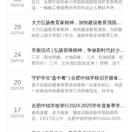
近日，合肥中锐学校小学部的校园宣传栏里墨香四
送上了一份特别的惊喜，校园内洋溢着美好与温
2025-03
溢，一幅幅工整娟秀的书写作品让人赞叹不绝，为
馨。 ......
期半月的“规范书写润童心”活动落下帷幕。 本次书
写活动根据学生的认知特点，构建“阶梯式”书写框
大力弘扬教育家精神，加快建设教育强国——合肥中锐学校组织收看“教育家精神”2025年巡回宣讲活动
架。书写过程中，同学们个个满怀热情，用心书写
28
大力弘扬教育家精神，加快建设教育强国。为积极
每一个笔画、每一个汉字、每一个数字和每一个英
2025-02
响应上级主管部门号召，激发学校全体教育工作者
文单词。他们......
的使命担当，2月27日下午，合肥中锐学校组织教师
参加了由安徽省教育厅主办的“教育家精神”2025年
升旗仪式 | 弘扬雷锋精神，争做新时代好少年！
巡回宣讲线上学习活动。 认真聆听 深受启发 ......
24
三月，阳光明媚、大地回春。 三月，红旗招展、红
2025-02
星闪闪！ 三月，正向我们款款走来！ 雷锋，这个名
字响遍大江南北，他的事迹给了我们无穷的力量！
在这春光明媚的季节里，我们迎来了一年一度的“学
守护学生“盘中餐” | 合肥中锐学校召开膳食管理委员会工作会议
雷锋活动月”。2月24日上午，合肥中锐学校小学部
20
孩子在校的膳食营养牵动着每一位家长的心。为进
全体师生在......
2025-02
一步推动学校膳食管理工作的规范化、科学化，保
障学生饮食健康与安全，提升学生膳食品质，2月20
日下午，学校党支部书记、食品安全总监汪先齐、
合肥中锐学校举行2024-2025学年度春季学期开学典礼暨“新学期、新目标、新征程”主题升旗仪式
各职能部门负责人、教师代表、家长代表、食堂负
17
春风送暖，岁月焕新，翘首以盼的新学期如期而
责人以及餐厅食材供应商代表齐聚集萃楼会议室，
2025-02
至。2月17日上午，合肥中锐学校举行2024-2025学
召开膳食管理委员会工作会议......
年度春季学期开学典礼暨“新学期、新目标、新征
程”主题升旗仪式，我校全体师生齐聚学校礼仪广