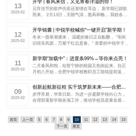
开学 | 春风来信，又见青春洋溢的你！
场，共同见证新学期的美好开端。本次升旗仪式由
13
元宵佳节的歌声仿若还萦绕在耳边， 新学期已踏歌
初中部负责。 ......
2025-02
而来。 2月13日，天朗气清，惠风和畅， 我校各学
部学生在家长的陪伴下， 再次返回中锐校园， 奔赴
崭新的新学期生活！ ......
开学锦囊 | 中锐学校喊你“一键开启”新学期！
12
冬末一股寒潮袭来， 温暖的春日正在酝酿， “等闲
2025-02
识得东风面，万紫千红总是春。” 亲爱的中锐学子
们， 度过了一个充实的寒假， 我们又将在中锐校园
里相见， ARE YOU READY? 新学期在即， ......
新学期“加载中”：进度条99%→等你来点亮！
11
二月春风和煦，短暂宁静的校园又热闹起来。自正
2025-02
月初八开始，合肥中锐学校教职员工陆续提前返
岗，各位教师精心备课、布置教室，后勤人员做好
校园各区域清洁、整理工作，为中锐学子创设一个
创新起航新征程 实干筑梦新未来——合肥中锐学校召开2025年春季学期全校教职工大会
优雅、整洁的校园环境，共同迎接同学们的归来。
09
岁序常易，华章日新。为进一步凝聚学校向心力，
教学准备 01.幼儿园 ......
2025-02
合理部署新学期各项工作，推动学校高质量发展，2
月9日上午，合肥中锐学校在阶梯教室召开2024-
2025学年第二学期全校教职工大会。 集团公司理事
长张傲冬、党支部书记汪先齐、执行校长孙帮磊、
首页
上一页
5
6
7
8
9
10
11
12
13
14
15
副校长刘磊出席大会，全体教职工参会，......
下一页
尾页