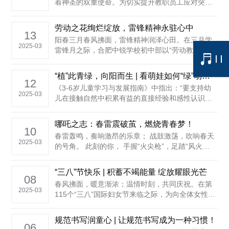
着神圣的双重使命。为切实提升教职员工应对突发
事件时的应急救护能力，保障全体师生的生命健康
安全，3月14日上午，合肥中锐学校特邀迈瑞医疗讲
劳动之花绚烂绽放，雷锋精神永驻心中
师一行，为全体班主任、体育老师、生活老师等开
13
阳春三月春风拂面，雷锋精神润泽心田。在三月学
展急救知识培训。 心脏骤停急救知识及AED使......
2025-03
雷锋月之际，合肥中锐学校初中部以“劳动教育+主
题学习”为主线，组织了一场别开生面的学雷锋实践
活动。学生们用扫帚、拖把和抹布书写青春担当，
“植”此青绿，向阳而生 | 看萌娃如何“绿”动春天！
用行动诠释“奉献、友爱、互助、进步”的雷锋精神。
12
《3-6岁儿童学习与发展指南》中指出：“要支持幼
......
2025-03
儿在接触自然中积累有益的直接经验和感性认识。
3月12日是一年一度的植树节。为了让幼儿了解树与
人类生存的关系，懂得爱护环境的意义，激发幼儿
哪吒之志：春雷震破茧，燃烧青春梦！
热爱大自然的情感，让孩子们在活动中感受生命的
10
春雷轰鸣，奏响激昂的乐章； 战鼓激荡，吹响春天
力量，近日，合肥中锐学校幼儿园开展了......
2025-03
的号角。 此刻的你， 手握“火尖枪”，足踏“风火
轮”， 在学业的征途上奋勇争先，无畏前行。 勤勉
不懈 坚守教育初心 ......
“三八”节快乐 | 积蓄不竭能量 绽放耀眼光芒
08
春风拂面，暖意渐浓；温情时刻，共同庆祝。在第
2025-03
115个“三八”国际妇女节来临之际，为向全体女性教
职员工致以节日的祝福与诚挚的敬意，3月7日，合
肥中锐学校工会委员会精心布置，举办“三八”节主题
规范书写润童心 | 让规范书写成为一种习惯！
庆祝活动。校领导亲临现场，为全体女性教职员工
06