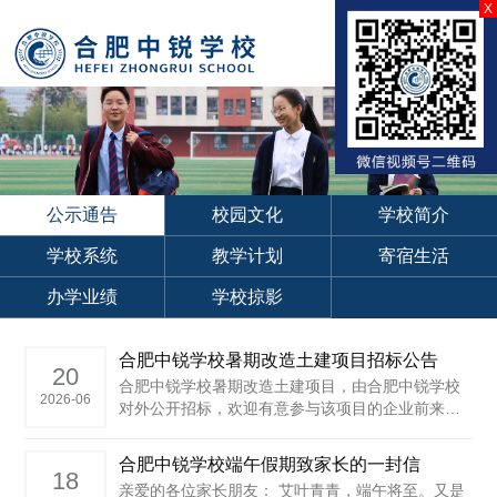
X
公示通告
校园文化
学校简介
学校系统
教学计划
寄宿生活
办学业绩
学校掠影
合肥中锐学校暑期改造土建项目招标公告
20
合肥中锐学校暑期改造土建项目，由合肥中锐学校
2026-06
对外公开招标，欢迎有意参与该项目的企业前来咨
询报名，有关招标事项公告如下： 一、项目基本信
息 项目名称：合肥中锐学校暑期改造土建项目 招标
合肥中锐学校端午假期致家长的一封信
单位：合肥中锐学校 项目地点：合肥市经开区繁华
18
亲爱的各位家长朋友： 艾叶青青，端午将至。又是
大......