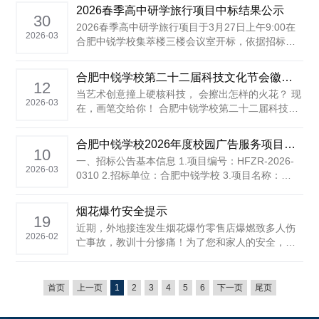
示，愿家校携手，共护孩子健康成长。 一、放假时
2026春季高中研学旅行项目中标结果公示
间 春假：2026年4月1日—4月3日放假，共3天（适
30
2026春季高中研学旅行项目于3月27日上午9:00在
用1-8年级......
2026-03
合肥中锐学校集萃楼三楼会议室开标，依据招标文
件，经学校家长代表、学校教师代表组成的评标委
员会评审，确定中标单位。现将中标结果公示如下
合肥中锐学校第二十二届科技文化节会徽征稿启事
（5个工作日）: 高一研学旅行项目中标单位: 安徽中
12
当艺术创意撞上硬核科技， 会擦出怎样的火花？ 现
国青年旅行社有限责任公司 ......
2026-03
在，画笔交给你！ 合肥中锐学校第二十二届科技文
化节拟定于2026年3月30日开幕，为营造热爱科
技、乐于创新、深耕文化的校园科技文化氛围，展
合肥中锐学校2026年度校园广告服务项目招标公告
现学子“勇于探索、敢于创新”的精神风貌，现面向全
10
一、招标公告基本信息 1.项目编号：HFZR-2026-
体师生及教......
2026-03
0310 2.招标单位：合肥中锐学校 3.项目名称：
2026 年度校园广告设计、制作及安装服务项目 4.服
务地点：合肥中锐学校校内（地址：合肥市经开区
烟花爆竹安全提示
繁华大道 286 号） 5.......
19
近期，外地接连发生烟花爆竹零售店爆燃致多人伤
2026-02
亡事故，教训十分惨痛！为了您和家人的安全，市
安防办、市应急局提醒您，烟花爆竹安全风险防范
要做到“五个严禁”： 一、严禁“下店上宅”。 二、严
禁超量储存。 三、严禁将产品摆放至店外。 四、严
首页
上一页
1
2
3
4
5
6
下一页
尾页
禁在零售店（点......