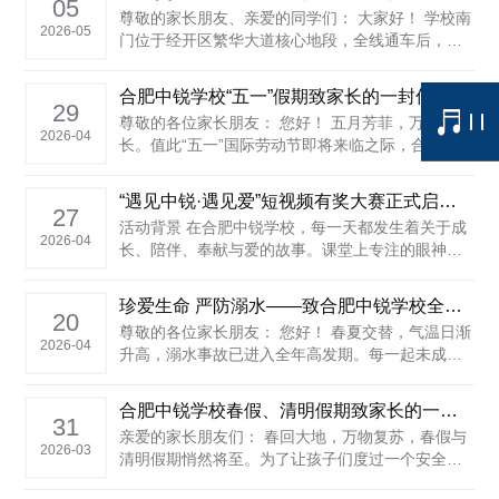
痛。为切实保障您孩子的生命安全，严防溺水事故
05
尊敬的家长朋友、亲爱的同学们： 大家好！ 学校南
发生，合肥中锐学校在此郑重提醒各位家长，请
2026-05
门位于经开区繁华大道核心地段，全线通车后，车
您......
流量显著增加。近期，经开交管大队和学校护学岗
工作人员在执勤巡查中发现，部分行人乱穿马路、
合肥中锐学校“五一”假期致家长的一封信
骑乘电动车不佩戴头盔、家长车辆多排停放等不文
29
尊敬的各位家长朋友： 您好！ 五月芳菲，万物生
明现象时有发生，存在安全隐患。为切......
2026-04
长。值此“五一”国际劳动节即将来临之际，合肥中锐
学校全体教职工向您和您的家人致以最诚挚的节日
问候！感谢您一直以来对学校各项工作的理解、支
“遇见中锐·遇见爱”短视频有奖大赛正式启动！
持与配合。 为了让孩子们度过一个安全、健康、快
27
活动背景 在合肥中锐学校，每一天都发生着关于成
乐、充实的假期，学校特致信于您......
2026-04
长、陪伴、奉献与爱的故事。课堂上专注的眼神、
操场上奔跑的身影、师生间温暖的对话、家校间默
契的协作，共同织就了一幅充满温度的教育图景。
珍爱生命 严防溺水——致合肥中锐学校全体学生家长的一封信
为记录这些美好瞬间，传递教育过程中最真实的情
20
尊敬的各位家长朋友： 您好！ 春夏交替，气温日渐
感，特举办本次“遇见中锐·遇见爱”短视频有奖大赛
2026-04
升高，溺水事故已进入全年高发期。每一起未成年
活动。 ......
人溺水悲剧，都会给一个家庭带来无法弥补的伤
痛。孩子安全无小事，生命只有一次，为切实守护
合肥中锐学校春假、清明假期致家长的一封信
孩子的生命安全，杜绝溺水事故发生，我们特向您
31
亲爱的家长朋友们： 春回大地，万物复苏，春假与
发出这封重要提醒信，恳请您切实履行监护责......
2026-03
清明假期悄然将至。为了让孩子们度过一个安全、
充实、有意义的假期，合肥中锐学校特此温馨提