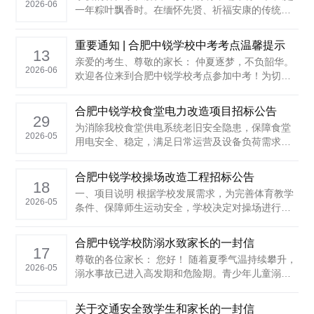
2026-06
一年粽叶飘香时。在缅怀先贤、祈福安康的传统佳
节来临之际，首先感谢各位家长一直以来对学校教
育教学工作的理解、支持与配合。端午假期既是阖
重要通知 | 合肥中锐学校中考考点温馨提示
家团圆、感受传统文化的美好时光，也是孩子放松
13
亲爱的考生、尊敬的家长： 仲夏逐梦，不负韶华。
身心、休整身心的关键时期。 安全无......
2026-06
欢迎各位来到合肥中锐学校考点参加中考！为切实
保障各位考生在合肥中锐学校考点顺利、平稳、安
全参加考试，营造舒心、有序的考试环境，按照上
合肥中锐学校食堂电力改造项目招标公告
级主管部门要求，学校严格按照中考标准化考点建
29
为消除我校食堂供电系统老旧安全隐患，保障食堂
设要求，前期已多次对所有考场进行了全面检查和
2026-05
用电安全、稳定，满足日常运营及设备负荷需求，
精心布置。经开区......
现对合肥中锐学校食堂电力改造项目进行公开招
标，欢迎符合资格条件的单位参与投标。 一、项目
合肥中锐学校操场改造工程招标公告
基本信息 项目名称：合肥中锐学校食堂电力改造项
18
一、项目说明 根据学校发展需求，为完善体育教学
目 招标单位：合肥中锐......
2026-05
条件、保障师生运动安全，学校决定对操场进行整
体改造。现对该工程进行公开招标，欢迎符合条件
的投标人积极参与。 二、项目概况与招标范围 1.项
合肥中锐学校防溺水致家长的一封信
目名称：合肥中锐学校操场改造工程 2. 项目地
17
尊敬的各位家长： 您好！ 随着夏季气温持续攀升，
点......
2026-05
溺水事故已进入高发期和危险期。青少年儿童溺水
是造成中小学生意外死亡的“头号杀手”，每一起溺水
悲剧的发生，都会给一个家庭带来无法弥补的伤
关于交通安全致学生和家长的一封信