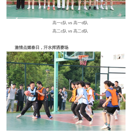
高一c队 vs 高一d队
高二c队 vs 高二d队
激情点燃春日，汗水挥洒赛场