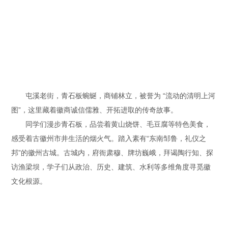
屯溪老街，青石板蜿蜒，商铺林立，被誉为 “流动的清明上河
图”，这里藏着徽商诚信儒雅、开拓进取的传奇故事。
同学们漫步青石板，品尝着黄山烧饼、毛豆腐等特色美食，
感受着古徽州市井生活的烟火气。踏入素有“东南邹鲁，礼仪之
邦”的徽州古城。古城内，府衙肃穆、牌坊巍峨，拜谒陶行知、探
访渔梁坝，学子们从政治、历史、建筑、水利等多维角度寻觅徽
文化根源。