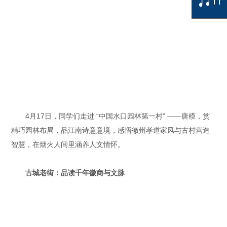
4月17日，同学们走进 “中国水口园林第一村” ——唐模，赏
精巧园林布局，品江南诗意意境，感悟徽州孝道家风与古村营造
智慧，在烟火人间里涵养人文情怀。
古城老街：
品读千年徽商与文脉