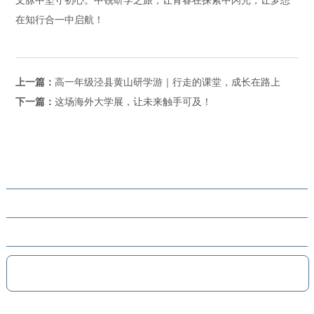
在知行合一中启航！
上一篇：
高一年级泾县黄山研学游｜行走的课堂，成长在路上
下一篇：
这场海外大学展，让未来触手可及！
关于中锐
学校要闻
学部介绍
教职员工
学生成长
学术教研
家校联系
招生指南
联系我们
EN
招生电话：0551-63843091/63843092