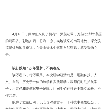
4月18日，同学们来到了拥有“一潭凝翡翠，万壑映清辉”美誉
的翡翠谷。彩池如翡、竹海生凉，实地观察花岗岩地貌，探究溪
流侵蚀与地质奇观，在青山绿水中解锁自然密码，感受造物之
奇。
以行践知：少年逐梦，不负春光
读万卷书，行万里路。本次研学游活动是一场融科技、人
文、自然、历史于一体的跨学科实践活动，教师们时刻护航学
子，用责任和爱筑起安全屏障，让同学们在行走中独立成长、协
作共进。
以脚步丈量山河，以心灵对话古今；于科技中领悟担当，于
文脉中坚守初心。中锐研学之旅，让青春在探索中闪光，让梦想