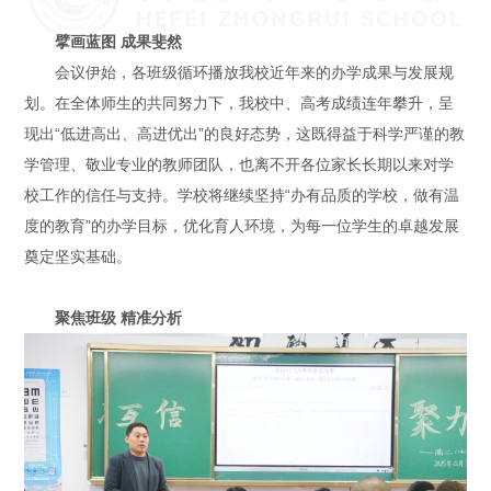
擘画蓝图
成果斐然
会议伊始，各班级循环播放我校近年来的办学成果与发展规
划。在全体师生的共同努力下，我校中、高考成绩连年攀升，呈
现出“低进高出、高进优出”的良好态势，这既得益于科学严谨的教
学管理、敬业专业的教师团队，也离不开各位家长长期以来对学
校工作的信任与支持。学校将继续坚持“办有品质的学校，做有温
度的教育”的办学目标，优化育人环境，为每一位学生的卓越发展
奠定坚实基础。
聚焦班级
精准分析