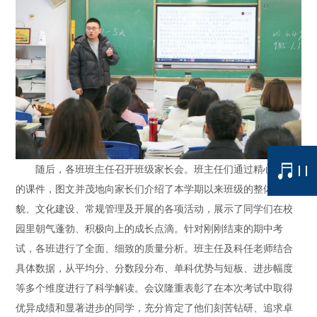
随后，各班班主任召开班级家长会。班主任们通过精心准备
的课件，图文并茂地向家长们介绍了本学期以来班级的整体风
貌、文化建设、常规管理及开展的各项活动，展示了同学们在校
园里朝气蓬勃、积极向上的成长点滴。针对刚刚结束的期中考
试，各班进行了全面、细致的质量分析。班主任及科任老师结合
具体数据，从平均分、分数段分布、单科优势与短板、进步幅度
等多个维度进行了科学解读。会议隆重表彰了在本次考试中取得
优异成绩和显著进步的同学，充分肯定了他们刻苦钻研、追求卓