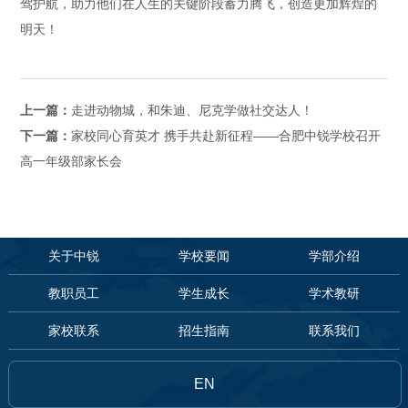
驾护航，助力他们在人生的关键阶段蓄力腾飞，创造更加辉煌的
明天！
上一篇：
走进动物城，和朱迪、尼克学做社交达人！
下一篇：
家校同心育英才 携手共赴新征程——合肥中锐学校召开
高一年级部家长会
关于中锐
学校要闻
学部介绍
教职员工
学生成长
学术教研
家校联系
招生指南
联系我们
EN