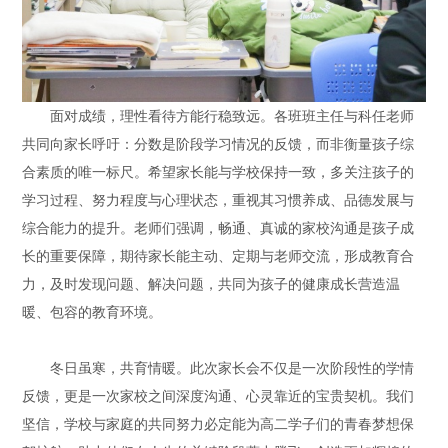
面对成绩，理性看待方能行稳致远。各班班主任与科任老师
共同向家长呼吁：分数是阶段学习情况的反馈，而非衡量孩子综
合素质的唯一标尺。希望家长能与学校保持一致，多关注孩子的
学习过程、努力程度与心理状态，重视其习惯养成、品德发展与
综合能力的提升。老师们强调，畅通、真诚的家校沟通是孩子成
长的重要保障，期待家长能主动、定期与老师交流，形成教育合
力，及时发现问题、解决问题，共同为孩子的健康成长营造温
暖、包容的教育环境。
冬日虽寒，共育情暖。此次家长会不仅是一次阶段性的学情
反馈，更是一次家校之间深度沟通、心灵靠近的宝贵契机。我们
坚信，学校与家庭的共同努力必定能为高二学子们的青春梦想保