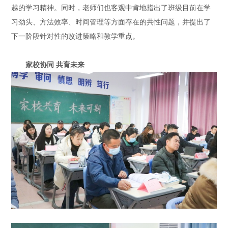
越的学习精神。同时，老师们也客观中肯地指出了班级目前在学
习劲头、方法效率、时间管理等方面存在的共性问题，并提出了
下一阶段针对性的改进策略和教学重点。
家校协同
共育未来