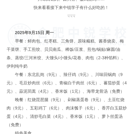
快来看看接下来中锐学子有什么好吃的！
☟☟☟
2025年9月15日 周一
早餐：鲜肉包、红枣糕、三角饼、原味糍糕、酱香烧卖、梅
干菜饼、手工煎饺、贝贝南瓜、稀饭/豆浆、煎包/锅贴/麻圆/油
条、蒸饺/三河米饺、大馒头/小馒头/花卷、肉包（2-3种馅料）、
伊利纯牛奶
午餐：东北乱炖（9元）、辣仔鸡（9元）、川味回锅肉（9
元）、毛豆炒肉丝（6元）、青椒白干肉丝（6元）、蕃茄炒蛋（4
元）、蒜泥茼蒿（4元）、香米饭（1元）、海带龙骨汤（免费）
晚餐：红烧琵琶腿（9元）、剁椒蒸蛋卷（9元）、土豆红烧
肉（9元）、五彩鸡丁（6元）、肉沫瓠子（6元）、香芹白玉菇炒
蛋（4元）、清炒毛白菜（4元）、香米饭（1元）、萝卜丝蛋汤
（免费）
特色美食