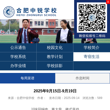
X
公示通告
校园文化
学校简介
学校系统
教学计划
寄宿生活
办学业绩
学校掠影
每周菜谱
作息时间
2025年9月15日-9月19日
来源：合肥中锐学校 作者： 发布日期：2025-09-14 浏览次数：589
川味回锅肉、酱大骨、徽式蒸鸡……