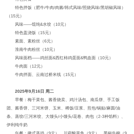
特色拌饭（肥牛/牛肉/肉酱/韩式风味/照烧风味/黑胡椒风味）
（15元）
风味——馄饨&水饺（10元）
特色盖浇饭（15元）
素面、素粉丝（6元）
淮南牛肉粉丝（10元）
风味面档——鸡丝面&西红柿鸡蛋面&鸭血面（10元）
牛肉面（12元）
牛肉拌面、云南过桥米线（15元）
2025年9月16日 周二
早餐：梅干菜包、酱香烧卖、鸡汁汤包、南瓜饼、手工饭
团、酱香饼、三河米饼、玉米、稀饭/豆浆、煎包/锅贴/麻圆/油
条、蒸饺/三河米饺、大馒头/小馒头/花卷、肉包（2-3种馅料）、
伊利纯牛奶
午餐：徽式蒸鸡（9元）、川府酸菜鱼（9元）、黑椒牛柳（9