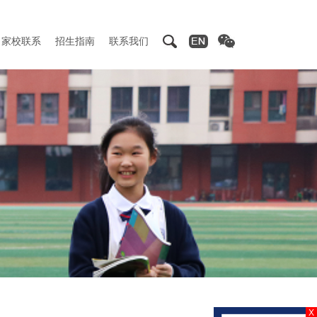
家校联系
招生指南
联系我们
X