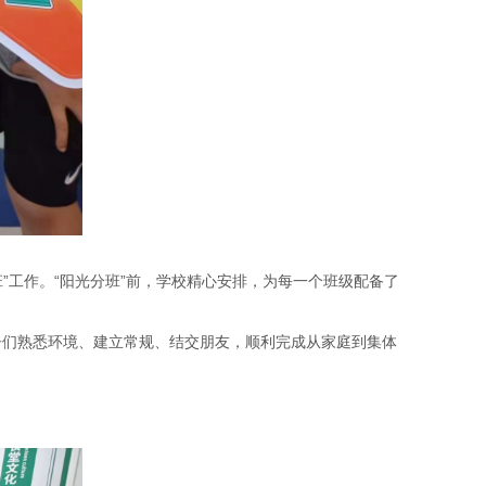
”工作。“阳光分班”前，学校精心安排，为每一个班级配备了
子们熟悉环境、建立常规、结交朋友，顺利完成从家庭到集体