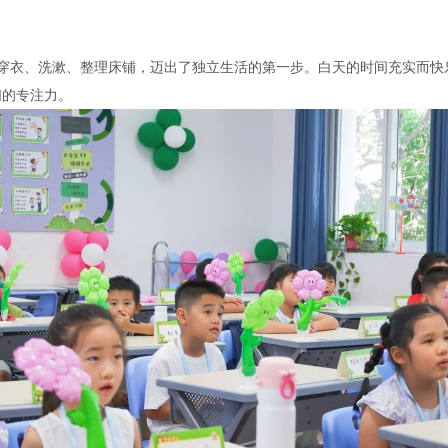
己穿衣、洗漱、整理床铺，迈出了独立生活的第一步。白天的时间充实而快
们的专注力。