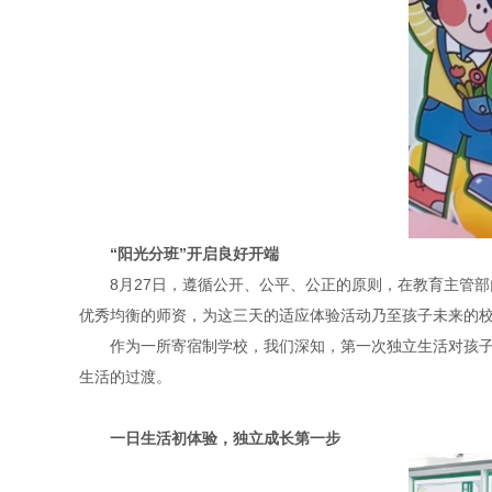
“阳光分班”开启良好开端
8月27日，遵循公开、公平、公正的原则，在教育主管部
优秀均衡的师资，为这三天的适应体验活动乃至孩子未来的
作为一所寄宿制学校，我们深知，第一次独立生活对孩
生活的过渡。
一日生活初体验，独立成长第一步