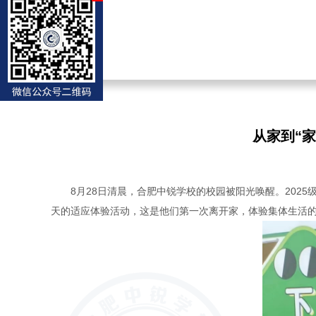
从家到“家
8月28日清晨，合肥中锐学校的校园被阳光唤醒。20
天的适应体验活动，这是他们第一次离开家，体验集体生活