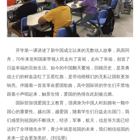
开学第一课讲述了新中国成立以来的无数动人故事，风雨同
舟，70年来党和国家带领人民走向了富裕，走向了幸福，创造了
日益幸福的百姓生活。如今的中国翻天覆地，回顾历史，是英勇
战士们的鲜血染红了五星红旗，是劳动楷模们的无私让国歌更加
响亮。伴随着一首首革命爱国歌曲，高中国际班的学生们不禁地
跟着小声唱起来，触景生情，爱国的热情在此刻被点燃。
国际部加强爱国主义教育，强调身为中国人时刻拥有一颗中
国心的重要性。越出国，越爱国，随着学生们日益走出国门，我
们感受到祖国的不断强大，经济，军事，航天，信息等方面已经
达到了全球领先水平，青少年就是祖国的未来，我们相信祖国的
未来一定会更加美好。(刘泓驿)