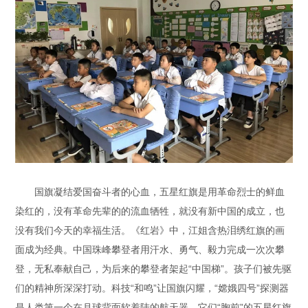
国旗凝结爱国奋斗者的心血，五星红旗是用革命烈士的鲜血
染红的，没有革命先辈的的流血牺牲，就没有新中国的成立，也
没有我们今天的幸福生活。《红岩》中，江姐含热泪绣红旗的画
面成为经典。中国珠峰攀登者用汗水、勇气、毅力完成一次次攀
登，无私奉献自己，为后来的攀登者架起“中国梯”。孩子们被先驱
们的精神所深深打动。科技“和鸣”让国旗闪耀，“嫦娥四号”探测器
是人类第一个在月球背面软着陆的航天器，它们“胸前”的五星红旗