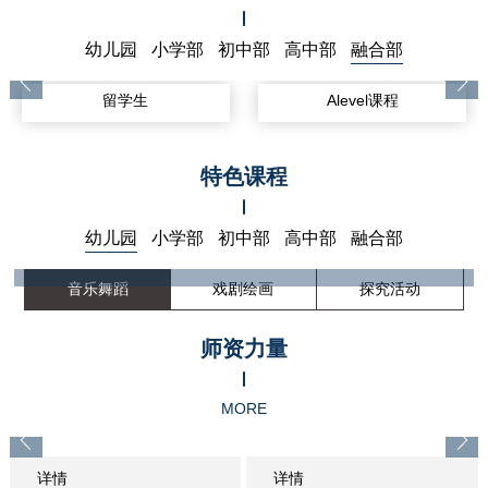
幼儿园
小学部
初中部
高中部
融合部
留学生
Alevel课程
特色课程
幼儿园
小学部
初中部
高中部
融合部
音乐舞蹈
戏剧绘画
探究活动
音乐舞蹈
——
幼儿舞蹈：是由儿童表演或体现幼儿生活的舞蹈。
师资力量
是对儿童进行德、智、体、美综合教育的重要手段。
MORE
幼儿音乐：轻快的节奏，悦耳动听的旋律，既可以扩大知识面，
又为他们学前教育做好了铺垫，可以激发他们学习的兴趣。
详情
详情