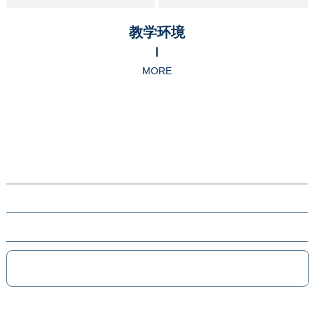
教学环境
MORE
关于中锐
学校要闻
学部介绍
教职员工
学生成长
学术教研
家校联系
招生指南
联系我们
EN
招生电话：0551-63843091/63843092