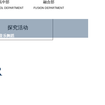
高中部
融合部
OOL DEPARTMENT
FUSION DEPARTMENT
探究活动
音乐舞蹈
——
幼儿舞蹈：是由儿童表演或体现幼儿生活的舞蹈。
是对儿童进行德、智、体、美综合教育的重要手段。
幼儿音乐：轻快的节奏，悦耳动听的旋律，既可以扩大知
R
识面，又为他们学前教育做好了铺垫，可以激发他们学习
的兴趣。