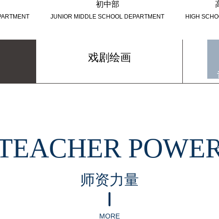
初中部
PARTMENT
JUNIOR MIDDLE SCHOOL DEPARTMENT
HIGH SCH
戏剧绘画
TEACHER POWE
师资力量
MORE